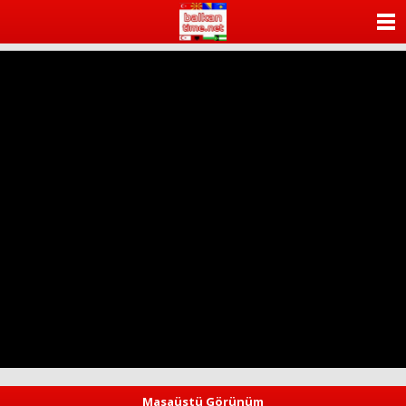
ANASAYFA
KATEGORİLER
YAZARLAR
ANKETLER
FOTO GALERİ
VİDEO GALERİ
KÜNYE
İLETİŞİM
Masaüstü Görünüm