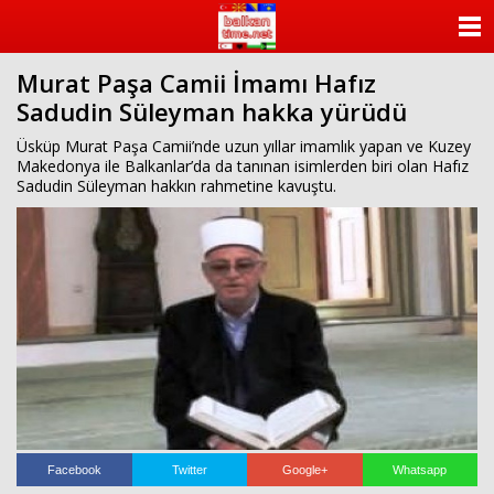
ANASAYFA
Murat Paşa Camii İmamı Hafız
KATEGORİLER
Sadudin Süleyman hakka yürüdü
YAZARLAR
Üsküp Murat Paşa Camii’nde uzun yıllar imamlık yapan ve Kuzey
Makedonya ile Balkanlar’da da tanınan isimlerden biri olan Hafız
Sadudin Süleyman hakkın rahmetine kavuştu.
ANKETLER
FOTO GALERİ
VİDEO GALERİ
KÜNYE
İLETİŞİM
Facebook
Twitter
Google+
Whatsapp