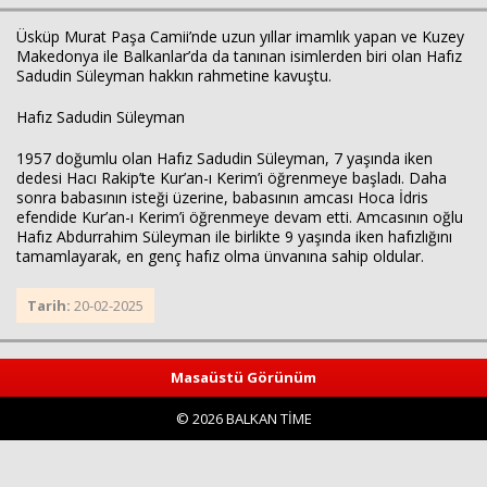
Üsküp Murat Paşa Camii’nde uzun yıllar imamlık yapan ve Kuzey
Makedonya ile Balkanlar’da da tanınan isimlerden biri olan Hafız
Sadudin Süleyman hakkın rahmetine kavuştu.
Hafız Sadudin Süleyman
1957 doğumlu olan Hafız Sadudin Süleyman, 7 yaşında iken
dedesi Hacı Rakip’te Kur’an-ı Kerim’i öğrenmeye başladı. Daha
sonra babasının isteği üzerine, babasının amcası Hoca İdris
Haberin Doğru Adresi.
efendide Kur’an-ı Kerim’i öğrenmeye devam etti. Amcasının oğlu
Hafız Abdurrahim Süleyman ile birlikte 9 yaşında iken hafızlığını
tamamlayarak, en genç hafız olma ünvanına sahip oldular.
Tarih:
20-02-2025
Masaüstü Görünüm
© 2026 BALKAN TİME