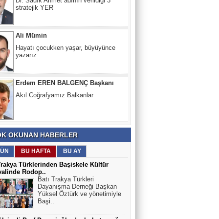
Ali Mümin
Hayatı çocukken yaşar, büyüyünce
yazarız
Erdem EREN BALGENÇ Başkanı
Akıl Coğrafyamız Balkanlar
Doç.Dr.Ertuğrul KARAKUŞ
Balkanlardan Kocacık Kalesi
eteklerinden Breştanik'li 3 kahraman
K OKUNAN HABERLER
ÜN
BU HAFTA
BU AY
Trakya Türklerinden Başiskele Kültür
valinde Rodop..
Batı Trakya Türkleri
Dayanışma Derneği Başkan
Yüksel Öztürk ve yönetimiyle
Başi..