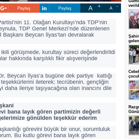
Gümül
verild
A
Paylaş
Paylaş
A
tisi’nin 11. Olağan Kurultayı’nda TDP’nin
 Zeynula, TDP Genel Merkezi’nde düzenlenen
l Başkanı Beycan İlyas’tan devralarak
Şahin
gelen
ikili görüşmede, kurultay süreci değerlendirildi
 hakkında karşılıklı fikir alışverişinde
Cebel
r. Beycan İlyas’a bugüne dek partiye kattığı
çocuk
 teşekkürlerini ileterek; tecrübenin, gençliğin
 daha ileriye taşıyacağına olan inancını dile
şkanI
Razgr
vi bana layık gören partimizin değerli
Günü
gelerimize gönülden teşekkür ederim
şkanlığı görevini büyük bir onur, sorumluluk
yorum. Bu kutlu görevi bana layık gören