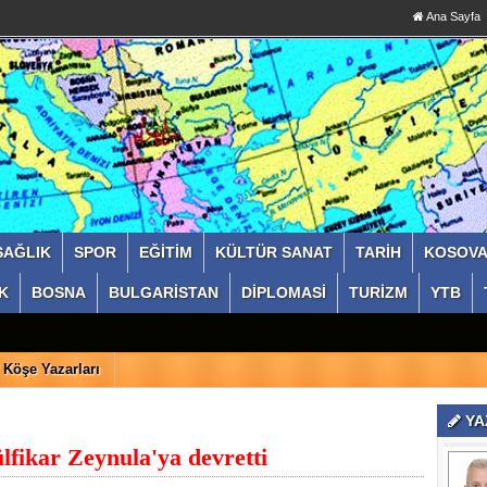
Ana Sayfa
SAĞLIK
SPOR
EĞİTİM
KÜLTÜR SANAT
TARİH
KOSOV
K
BOSNA
BULGARİSTAN
DİPLOMASİ
TURİZM
YTB
Köşe Yazarları
YA
fikar Zeynula'ya devretti