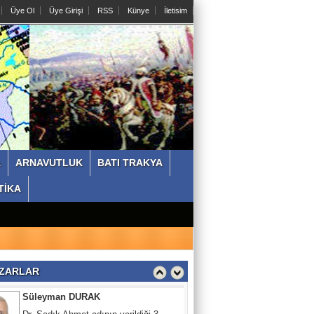
Ne yeşil Ne Mavi İnadına Kırmızı
Üye Ol
Üye Girişi
RSS
Künye
İletisim
Dr.Bayram ÇOLAKOĞLU
Bulgaristan Türklerinin Davası Ve “NAiM”
Filmi
Volkan ŞENEL Tarihçi-Yazar
Bozgun’un 100. Yılında Balkanlarda
Olmak
A
ARNAVUTLUK
BATI TRAKYA
Prof.Dr Ata ATUN
TİKA
Türkiye olmadan asla!!
Süleyman DURAK
ZARLAR
Dr. Sadık Ahmet adının verildiği 3
stratejik YER