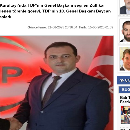
 Kurultayı’nda TDP’nin Genel Başkanı seçilen Zülfikar
lenen törenle görevi, TDP’nin 10. Genel Başkanı Beycan
aşladı.
Güncelleme:
21-06-2025 23:36:34
Tarih:
15-06-2025 01:09
ÇO
BUG
Batı 
Festi