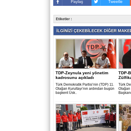
Paylaş
Tweetle
Etiketler :
İLGİNİZİ ÇEKEBİLECEK DİĞER MAKED
TDP-Zeynula yeni yönetim
TDP-B
kadrosunu açıkladı
Zülfik
Türk Demokratik Partisi’nin (TDP) 11.
Türk Dem
Olağan Kurultayı’nın ardından bugün
Olağan 
başkent Üsk..
Başkanı