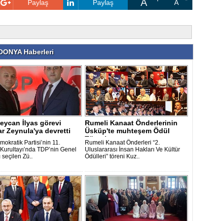
A
Paylaş
Paylaş
A
ONYA Haberleri
eycan İlyas görevi
Rumeli Kanaat Önderlerinin
ar Zeynula'ya devretti
Üsküp'te muhteşem Ödül
Töreni ..
okratik Partisi’nin 11.
Rumeli Kanaat Önderleri “2.
Kurultayı’nda TDP’nin Genel
Uluslararası İnsan Hakları Ve Kültür
 seçilen Zü..
Ödülleri” töreni Kuz..