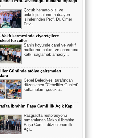
cineli Prof.Devecioğlu dualarla toprağa
i
Çocuk hematolojisi ve
onkolojisi alanının duayen
isimlerinden Prof. Dr. Ömer
Dev..
 Vakfı kermesinde ziyaretçilere
eksel lezzetler
Şahin köyünde cami ve vakıf
mallarının bakım ve onarımına
katkı sağlamak amacıyl..
liler Gününde atölye çalışmaları
lara
Cebel Belediyesi tarafından
düzenlenen "Cebelliler Günleri"
kutlamaları, çocukla..
ad'ta İbrahim Paşa Camii İlk Açık Kapı
Razgrad'ta restorasyonu
tamamlanan Makbul İbrahim
Paşa Camii, düzenlenen ilk
Açı..