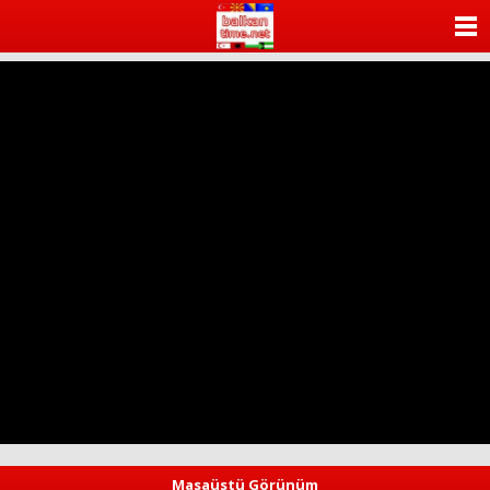
ANASAYFA
KATEGORİLER
YAZARLAR
ANKETLER
FOTO GALERİ
VİDEO GALERİ
KÜNYE
İLETİŞİM
Masaüstü Görünüm