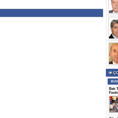
ÇO
BUG
Batı 
Festi