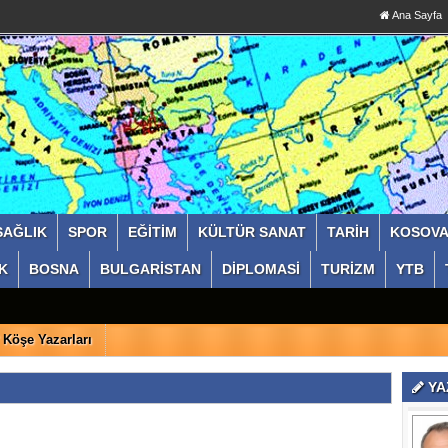
Ana Sayfa
SAĞLIK
SPOR
EĞİTİM
KÜLTÜR SANAT
TARİH
KOSOV
K
BOSNA
BULGARİSTAN
DİPLOMASİ
TURİZM
YTB
Köşe Yazarları
YA