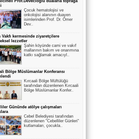
cineli Prof.Devecioğlu dualarla toprağa
Hayatı çocukken yaşar, büyüyünce
i
yazarız
Çocuk hematolojisi ve
onkolojisi alanının duayen
isimlerinden Prof. Dr. Ömer
Dev..
Erdem EREN BALGENÇ Başkanı
Akıl Coğrafyamız Balkanlar
 Vakfı kermesinde ziyaretçilere
eksel lezzetler
Şahin köyünde cami ve vakıf
mallarının bakım ve onarımına
katkı sağlamak amacıyl..
Doç.Dr.Ertuğrul KARAKUŞ
Balkanlardan Kocacık Kalesi
eteklerinden Breştanik'li 3 kahraman
ali Bölge Müslümanlar Konferansı
nlendi
Kırcaali Bölge Müftülüğü
tarafından düzenlenen Kırcaali
Bölge Müslümanlar Konfer..
liler Gününde atölye çalışmaları
lara
Cebel Belediyesi tarafından
düzenlenen "Cebelliler Günleri"
kutlamaları, çocukla..