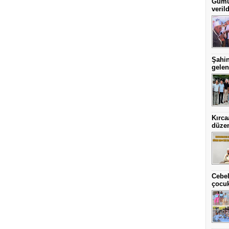
Gümül
verild
Şahin
gelen
Kırca
düze
Cebel
çocuk