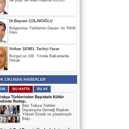
Dr.Bayram ÇOLAKOĞLU
Bulgaristan Türklerinin Davası Ve “NAiM”
Filmi
Volkan ŞENEL Tarihçi-Yazar
Bozgun’un 100. Yılında Balkanlarda
Olmak
Prof.Dr Ata ATUN
Türkiye olmadan asla!!
K OKUNAN HABERLER
ÜN
BU HAFTA
BU AY
Trakya Türklerinden Başiskele Kültür
Süleyman DURAK
valinde Rodop..
Batı Trakya Türkleri
Dr. Sadık Ahmet adının verildiği 3
Dayanışma Derneği Başkan
stratejik YER
Yüksel Öztürk ve yönetimiyle
Başi..
Ali Mümin