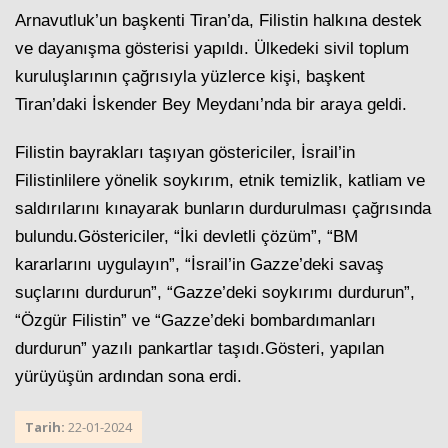
Arnavutluk’un başkenti Tiran’da, Filistin halkına destek
ve dayanışma gösterisi yapıldı. Ülkedeki sivil toplum
kuruluşlarının çağrısıyla yüzlerce kişi, başkent
Tiran’daki İskender Bey Meydanı’nda bir araya geldi.
Filistin bayrakları taşıyan göstericiler, İsrail’in
Filistinlilere yönelik soykırım, etnik temizlik, katliam ve
Haberin Doğru Adresi.
saldırılarını kınayarak bunların durdurulması çağrısında
bulundu.Göstericiler, “İki devletli çözüm”, “BM
kararlarını uygulayın”, “İsrail’in Gazze’deki savaş
suçlarını durdurun”, “Gazze’deki soykırımı durdurun”,
“Özgür Filistin” ve “Gazze’deki bombardımanları
durdurun” yazılı pankartlar taşıdı.Gösteri, yapılan
yürüyüşün ardından sona erdi.
Tarih:
22-01-2024