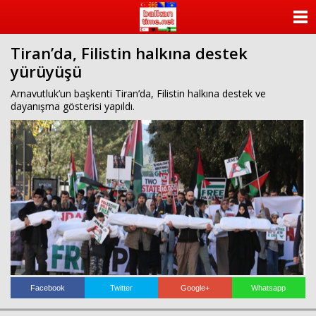
ANASAYFA
Tiran’da, Filistin halkına destek
KATEGORİLER
yürüyüşü
YAZARLAR
Arnavutluk’un başkenti Tiran’da, Filistin halkına destek ve
dayanışma gösterisi yapıldı.
ANKETLER
FOTO GALERİ
VİDEO GALERİ
KÜNYE
İLETİŞİM
Facebook
Twitter
Google+
Whatsapp