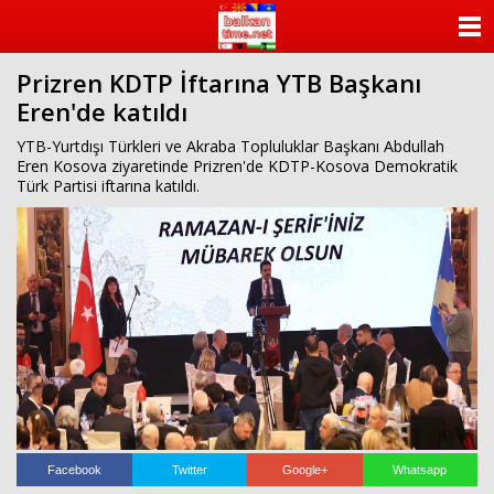
ANASAYFA
Prizren KDTP İftarına YTB Başkanı
KATEGORİLER
Eren'de katıldı
YAZARLAR
YTB-Yurtdışı Türkleri ve Akraba Topluluklar Başkanı Abdullah
Eren Kosova ziyaretinde Prizren'de KDTP-Kosova Demokratik
Türk Partisi iftarına katıldı.
ANKETLER
FOTO GALERİ
VİDEO GALERİ
KÜNYE
İLETİŞİM
Facebook
Twitter
Google+
Whatsapp