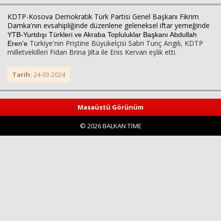
KDTP-Kosova Demokratik Türk Partisi Genel Başkanı Fikrim 
Damka'nın evsahipliğinde düzenlene geleneksel iftar yemeğinde 
YTB-Yurtdışı Türkleri ve Akraba Topluluklar Başkanı Abdullah
Türkiye'nin Priştine Büyükelçisi Sabri Tunç Angılı, KDTP
Eren'e
milletvekilleri Fidan Brina Jılta ile Enis Kervan eşlik etti.
Tarih:
24-03-2024
Haberin Doğru Adresi.
Masaüstü Görünüm
© 2026 BALKAN TİME