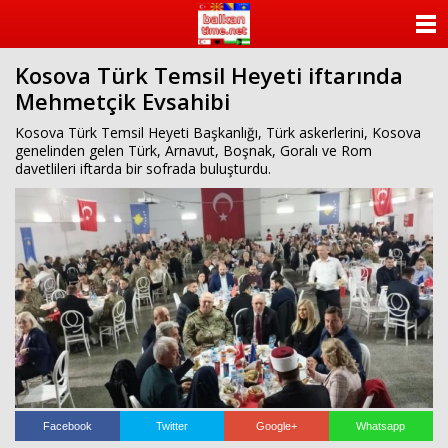
ANASAYFA
Kosova Türk Temsil Heyeti iftarında
KATEGORİLER
Mehmetçik Evsahibi
YAZARLAR
Kosova Türk Temsil Heyeti Başkanlığı, Türk askerlerini, Kosova
genelinden gelen Türk, Arnavut, Boşnak, Goralı ve Rom
davetlileri iftarda bir sofrada buluşturdu.
ANKETLER
FOTO GALERİ
VİDEO GALERİ
KÜNYE
İLETİŞİM
Facebook
Twitter
Google+
Whatsapp