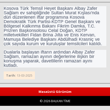
Kosova Türk Temsil Heyet Başkanı Albay Zafer
Sağlam ev sahipliğinde Sultan Murat Kışlası'nda
dün düzenlenen iftar programına Kosova
Demokratik Türk Partisi-KDTP Genel Başkanı ve
Bölgesel Kalkınma Bakanı Fikrim Damka, T.C.
Prizren Başkonsolosu Celal Doğan, KDTP
milletvekilleri Fidan Brina Jılta ve Enis Kervan,
Mamuşa Belediye Başkanı Abdülhadi Krasniç ve
çok sayıda kurum ve kuruluşlar temsilcileri katıldı.
Haberin Doğru Adresi.
Dualarla başlayan iftarın ardından Albay Zafer
Sağlam, ramazan ayının değerlerine ilişkin bir
konuşma yaparak, davetlilerin ramazan ayını
kutladı.
Tarih:
13-03-2025
Masaüstü Görünüm
© 2026 BALKAN TİME