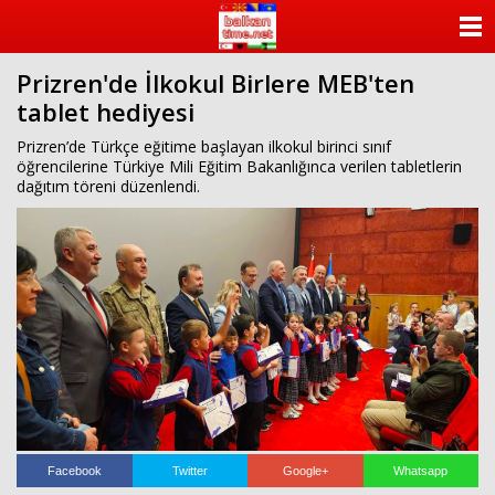
ANASAYFA
Prizren'de İlkokul Birlere MEB'ten
KATEGORİLER
tablet hediyesi
YAZARLAR
Prizren’de Türkçe eğitime başlayan ilkokul birinci sınıf
öğrencilerine Türkiye Mili Eğitim Bakanlığınca verilen tabletlerin
dağıtım töreni düzenlendi.
ANKETLER
FOTO GALERİ
VİDEO GALERİ
KÜNYE
İLETİŞİM
Facebook
Twitter
Google+
Whatsapp