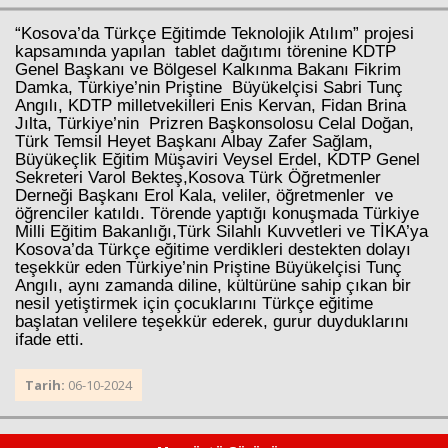
“Kosova’da Türkçe Eğitimde Teknolojik Atılım” projesi
kapsamında yapılan tablet dağıtımı törenine KDTP
Genel Başkanı ve Bölgesel Kalkınma Bakanı Fikrim
Damka, Türkiye’nin Priştine Büyükelçisi Sabri Tunç
Angılı, KDTP milletvekilleri Enis Kervan, Fidan Brina
Jılta, Türkiye’nin Prizren Başkonsolosu Celal Doğan,
Türk Temsil Heyet Başkanı Albay Zafer Sağlam,
Büyükeçlik Eğitim Müşaviri Veysel Erdel, KDTP Genel
Sekreteri Varol Bekteş,Kosova Türk Öğretmenler
Haberin Doğru Adresi.
Derneği Başkanı Erol Kala, veliler, öğretmenler ve
öğrenciler katıldı. Törende yaptığı konuşmada Türkiye
Milli Eğitim Bakanlığı,Türk Silahlı Kuvvetleri ve TİKA’ya
Kosova’da Türkçe eğitime verdikleri destekten dolayı
teşekkür eden Türkiye’nin Priştine Büyükelçisi Tunç
Angılı, aynı zamanda diline, kültürüne sahip çıkan bir
nesil yetiştirmek için çocuklarını Türkçe eğitime
başlatan velilere teşekkür ederek, gurur duyduklarını
ifade etti.
Tarih:
06-10-2024