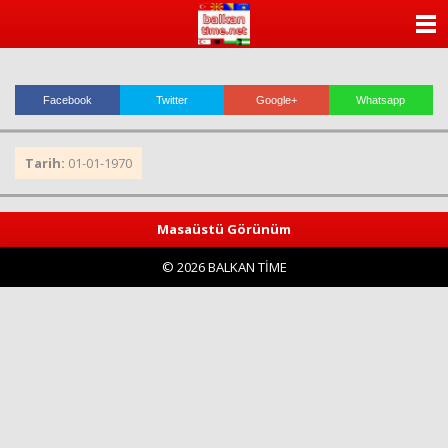
ANASAYFA
KATEGORİLER
Facebook
Twitter
Google+
Whatsapp
YAZARLAR
Tarih:
01-01-1970
ANKETLER
FOTO GALERİ
Masaüstü Görünüm
© 2026 BALKAN TİME
VİDEO GALERİ
KÜNYE
İLETİŞİM