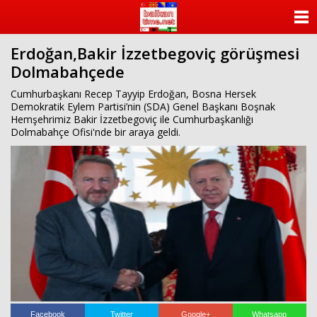
ANASAYFA
Erdoğan,Bakir İzzetbegoviç görüşmesi
KATEGORİLER
Dolmabahçede
YAZARLAR
Cumhurbaşkanı Recep Tayyip Erdoğan, Bosna Hersek
Demokratik Eylem Partisi’nin (SDA) Genel Başkanı Boşnak
Hemşehrimiz Bakir İzzetbegoviç ile Cumhurbaşkanlığı
ANKETLER
Dolmabahçe Ofisi'nde bir araya geldi.
FOTO GALERİ
VİDEO GALERİ
KÜNYE
İLETİŞİM
Facebook
Twitter
Google+
Whatsapp