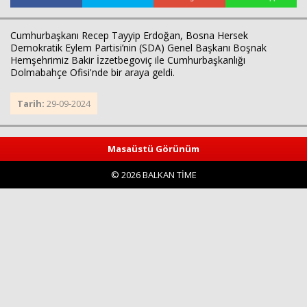
Cumhurbaşkanı Recep Tayyip Erdoğan, Bosna Hersek
Demokratik Eylem Partisi’nin (SDA) Genel Başkanı Boşnak
Hemşehrimiz Bakir İzzetbegoviç ile Cumhurbaşkanlığı
Dolmabahçe Ofisi'nde bir araya geldi.
Tarih:
29-09-2024
Haberin Doğru Adresi.
Masaüstü Görünüm
© 2026 BALKAN TİME