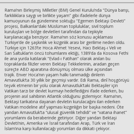
Rama’nın Birleşmiş Milletler (BM) Genel Kurulu’nda “Dünya barışı,
farklılıklara saygı ve birlikte yaşam” gibi ifadelerle dünya
kamuoyunun da gündemine soktuğu “Egemen Bektaşi Devleti”
projesi, Balkanlar’daki Müslüman topluluklar, sivil toplum
kuruluşları ve bölge devletleri tarafından da tepkiyle
karşılanacağa benziyor. Rama’nın söz konusu açıklaması
Türkiye’de de şaşkınlık ve kızgınlık arası bir gerilime neden oldu.
Türkiye için 1263’te Hoca Ahmet Yesevi, Hacı Bektaş-ı Veli ve
Sarı Saltuklar’ın öncü tohumlarını ektiği, 1389’da da Kosova Fethi
Haberin Doğru Adresi.
ile ana yurda katılarak “Evlad-ı Fatihan” olarak anılan bu
topraklarda filizler veren Bektaşi Tekkelerinin, aradan geçen
süreçte ABD aparatına dönüşmüş olması ülke açısından
trajik. Enver Hoca’nın yaşam halkı tanımadığı dinlerin
Arnavutluk’ta 30 yıllık bir geçmişi vardır. Edi Rama, dinî hoşgörüyü
teşvik etmenin bir yolu olarak Arnavutluk’taki Bektaşiler için
Vatikan tarzı bir devlet kurmayı hedeflediğini ifade ederken, bu
projenin asıl sahibinin Atlantik olduğunu gizlemiyor. Rama’nın,
Bektaşi tarikatına dayanan devletin kurulacağını ilan ederken
Vatikan modeline atıf yapması kızgınlığın bir başka nedeni. Öte
yandan Arnavutluk’ta “ulusal güvenlik tehdidi” ve “vatana ihanet”
yorumlarını da beraberinde getiriyor. Diğer yandan Bektaşi
Devleti’nin, Amerika ve İsrail tarafından Arap, Türk ve İran
İslam’ına karşı kullanılacağı yorumları da dikkati çekiyor.