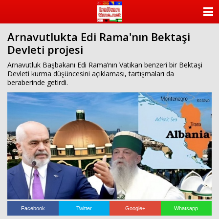
ANASAYFA
Arnavutlukta Edi Rama'nın Bektaşi
KATEGORİLER
Devleti projesi
YAZARLAR
Arnavutluk Başbakanı Edi Rama’nın Vatikan benzeri bir Bektaşi
Devleti kurma düşüncesini açıklaması, tartışmaları da
beraberinde getirdi.
ANKETLER
FOTO GALERİ
VİDEO GALERİ
KÜNYE
İLETİŞİM
Facebook
Twitter
Google+
Whatsapp