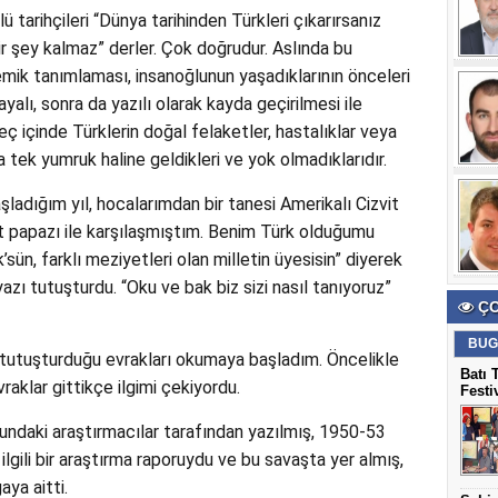
ü tarihçileri “Dünya tarihinden Türkleri çıkarırsanız
bir şey kalmaz” derler. Çok doğrudur. Aslında bu
mik tanımlaması, insanoğlunun yaşadıklarının önceleri
yalı, sonra da yazılı olarak kayda geçirilmesi ile
eç içinde Türklerin doğal felaketler, hastalıklar veya
a tek yumruk haline geldikleri ve yok olmadıklarıdır.
aşladığım yıl, hocalarımdan bir tanesi Amerikalı Cizvit
it papazı ile karşılaşmıştım. Benim Türk olduğumu
sün, farklı meziyetleri olan milletin üyesisin” diyerek
azı tutuşturdu. “Oku ve bak biz sizi nasıl tanıyoruz”
ÇO
BUG
utuşturduğu evrakları okumaya başladım. Öncelikle
Batı 
klar gittikçe ilgimi çekiyordu.
Festi
undaki araştırmacılar tarafından yazılmış, 1950-53
 ilgili bir araştırma raporuydu ve bu savaşta yer almış,
aya aitti.