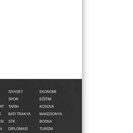
SİYASET
EKONOMİ
SPOR
EĞİTİM
AT
TARİH
KOSOVA
K
BATI TRAKYA
MAKEDONYA
SI
STK
BOSNA
N
DİPLOMASİ
TURİZM