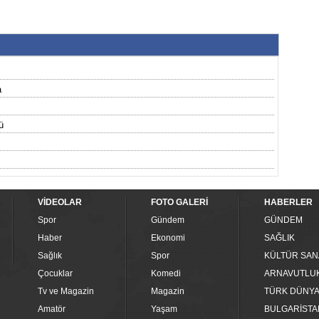
a
ü
VİDEOLAR
FOTO GALERİ
HABERLER
Spor
Gündem
GÜNDEM
Haber
Ekonomi
SAĞLIK
Sağlık
Spor
KÜLTÜR SAN
Çocuklar
Komedi
ARNAVUTLU
Tv ve Magazin
Magazin
TÜRK DÜNYA
Amatör
Yaşam
BULGARİSTA