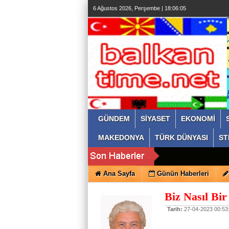
6 Ağustos 2026, Perşembe | 18:06:06
GÜNDEM
SİYASET
EKONOMİ
MAKEDONYA
TÜRK DÜNYASI
ST
Ana Sayfa
Günün Haberleri
Biz Nasıl Bir
Tarih:
27-04-2023 00:53