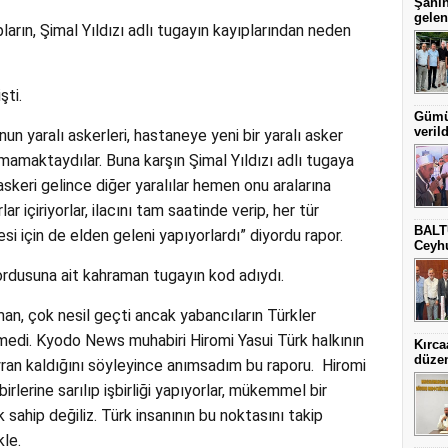
Şahin
gelen
arın, Şimal Yıldızı adlı tugayın kayıplarından neden
şti.
Gümül
verild
yaralı askerleri, hastaneye yeni bir yaralı asker
amaktaydılar. Buna karşın Şimal Yıldızı adlı tugaya
askeri gelince diğer yaralılar hemen onu aralarına
lar içiriyorlar, ilacını tam saatinde verip, her tür
BALT
esi için de elden geleni yapıyorlardı” diyordu rapor.
Ceyhu
 ordusuna ait kahraman tugayın kod adıydı.
an, çok nesil geçti ancak yabancıların Türkler
medi. Kyodo News muhabiri Hiromi Yasui Türk halkının
Kırca
düze
an kaldığını söyleyince anımsadım bu raporu. Hiromi
birlerine sarılıp işbirliği yapıyorlar, mükemmel bir
 sahip değiliz. Türk insanının bu noktasını takip
kle.