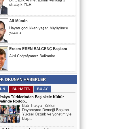
Ali Mümin
Hayatı çocukken yaşar, büyüyünce
yazarız
Erdem EREN BALGENÇ Başkanı
Akıl Coğrafyamız Balkanlar
Doç.Dr.Ertuğrul KARAKUŞ
Balkanlardan Kocacık Kalesi
K OKUNAN HABERLER
eteklerinden Breştanik'li 3 kahraman
ÜN
BU HAFTA
BU AY
Trakya Türklerinden Başiskele Kültür
valinde Rodop..
Batı Trakya Türkleri
Dayanışma Derneği Başkan
Yüksel Öztürk ve yönetimiyle
Başi..