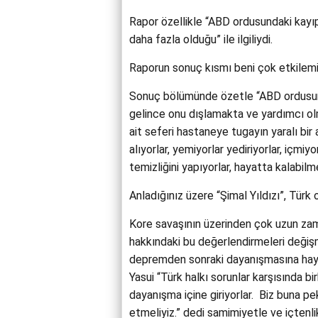
Rapor özellikle “ABD ordusundaki kayıpl
daha fazla olduğu” ile ilgiliydi.
Raporun sonuç kısmı beni çok etkilemi
Sonuç bölümünde özetle “ABD ordusunun 
gelince onu dışlamakta ve yardımcı olm
ait seferi hastaneye tugayın yaralı bir 
alıyorlar, yemiyorlar yediriyorlar, içmiyor
temizliğini yapıyorlar, hayatta kalabilm
Anladığınız üzere “Şimal Yıldızı”, Türk
Kore savaşının üzerinden çok uzun zam
hakkındaki bu değerlendirmeleri değiş
depremden sonraki dayanışmasına hayr
Yasui “Türk halkı sorunlar karşısında bir
dayanışma içine giriyorlar. Biz buna pek
etmeliyiz.” dedi samimiyetle ve içtenli