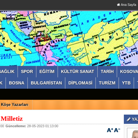
Ana Sayfa
SAĞLIK
SPOR
EĞİTİM
KÜLTÜR SANAT
TARİH
KOSOV
K
BOSNA
BULGARİSTAN
DİPLOMASİ
TURİZM
YTB
Köşe Yazarları
 Milletiz
YA
:00
Güncelleme:
28-05-2023 01:13:00