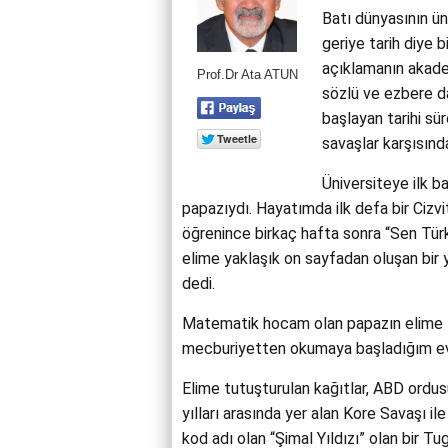
Batı dünyasının ünl
geriye tarih diye 
açıklamanın akade
Prof.Dr Ata ATUN
sözlü ve ezbere da
başlayan tarihi sür
savaşlar karşısınd
Üniversiteye ilk b
papazıydı. Hayatımda ilk defa bir Cizv
öğrenince birkaç hafta sonra “Sen Türk’
elime yaklaşık on sayfadan oluşan bir y
dedi.
Matematik hocam olan papazın elime t
mecburiyetten okumaya başladığım evra
Elime tutuşturulan kağıtlar, ABD ordus
yılları arasında yer alan Kore Savaşı ile
kod adı olan “Şimal Yıldızı” olan bir Tug