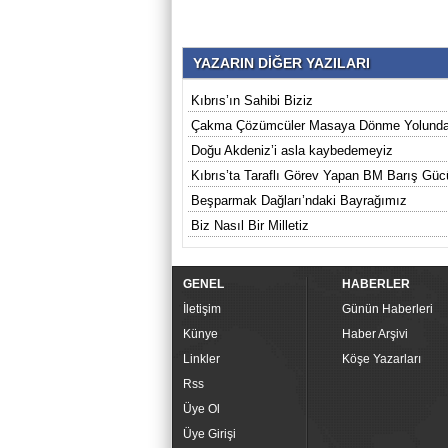
YAZARIN DİĞER YAZILARI
Kıbrıs’ın Sahibi Biziz
Çakma Çözümcüler Masaya Dönme Yolund
Doğu Akdeniz’i asla kaybedemeyiz
Kıbrıs’ta Taraflı Görev Yapan BM Barış Güc
Beşparmak Dağları’ndaki Bayrağımız
Biz Nasıl Bir Milletiz
GENEL
HABERLER
İletişim
Günün Haberleri
Künye
Haber Arşivi
Linkler
Köşe Yazarları
Rss
Üye Ol
Üye Girişi