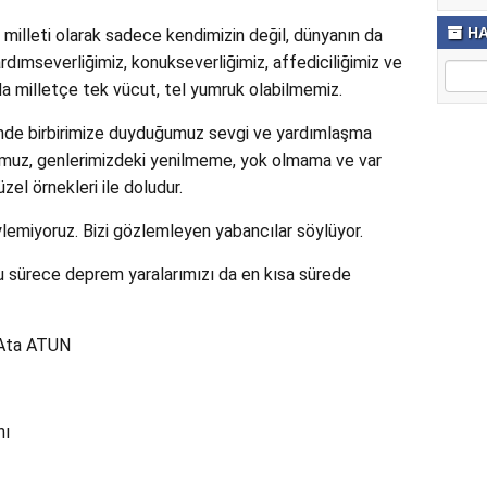
HA
milleti olarak sadece kendimizin değil, dünyanın da
ardımseverliğimiz, konukseverliğimiz, affediciliğimiz ve
rda milletçe tek vücut, tel yumruk olabilmemiz.
linde birbirimize duyduğumuz sevgi ve yardımlaşma
muz, genlerimizdeki yenilmeme, yok olmama ve var
zel örnekleri ile doludur.
lemiyoruz. Bizi gözlemleyen yabancılar söylüyor.
ğu sürece deprem yaralarımızı da en kısa sürede
.) Ata ATUN
nı