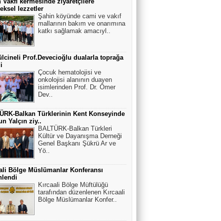
 Vakfı kermesinde ziyaretçilere
eksel lezzetler
Şahin köyünde cami ve vakıf
mallarının bakım ve onarımına
katkı sağlamak amacıyl..
cineli Prof.Devecioğlu dualarla toprağa
i
Çocuk hematolojisi ve
onkolojisi alanının duayen
isimlerinden Prof. Dr. Ömer
Dev..
ÜRK-Balkan Türklerinin Kent Konseyinde
n Yalçın ziy..
BALTÜRK-Balkan Türkleri
Kültür ve Dayanışma Derneği
Genel Başkanı Şükrü Ar ve
Yö..
ali Bölge Müslümanlar Konferansı
nlendi
Kırcaali Bölge Müftülüğü
tarafından düzenlenen Kırcaali
Bölge Müslümanlar Konfer..