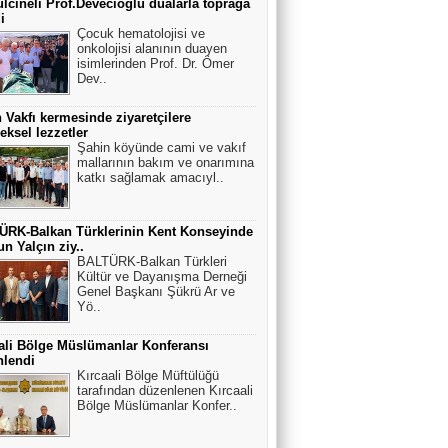
cineli Prof.Devecioğlu dualarla toprağa
Hayatı çocukken yaşar, büyüyünce
i
yazarız
Çocuk hematolojisi ve
onkolojisi alanının duayen
isimlerinden Prof. Dr. Ömer
Dev..
Erdem EREN BALGENÇ Başkanı
Akıl Coğrafyamız Balkanlar
 Vakfı kermesinde ziyaretçilere
eksel lezzetler
Şahin köyünde cami ve vakıf
mallarının bakım ve onarımına
katkı sağlamak amacıyl..
Doç.Dr.Ertuğrul KARAKUŞ
Balkanlardan Kocacık Kalesi
eteklerinden Breştanik'li 3 kahraman
ÜRK-Balkan Türklerinin Kent Konseyinde
n Yalçın ziy..
BALTÜRK-Balkan Türkleri
Kültür ve Dayanışma Derneği
Genel Başkanı Şükrü Ar ve
Yö..
ali Bölge Müslümanlar Konferansı
nlendi
Kırcaali Bölge Müftülüğü
tarafından düzenlenen Kırcaali
Bölge Müslümanlar Konfer..