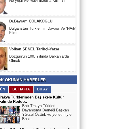
Dr.Bayram ÇOLAKOĞLU
Bulgaristan Türklerinin Davası Ve “NAiM”
Filmi
Volkan ŞENEL Tarihçi-Yazar
Bozgun’un 100. Yılında Balkanlarda
Olmak
Prof.Dr Ata ATUN
Türkiye olmadan asla!!
K OKUNAN HABERLER
ÜN
BU HAFTA
BU AY
Süleyman DURAK
Trakya Türklerinden Başiskele Kültür
valinde Rodop..
Dr. Sadık Ahmet adının verildiği 3
Batı Trakya Türkleri
stratejik YER
Dayanışma Derneği Başkan
Yüksel Öztürk ve yönetimiyle
Başi..
Ali Mümin