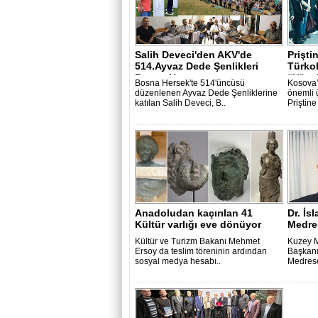
Salih Deveci'den AKV'de
Prişti
514.Ayvaz Dede Şenlikleri
Türko
Bosna Hers..
“Yücel
Bosna Hersek'te 514'üncüsü
Kosova’
düzenlenen Ayvaz Dede Şenliklerine
önemli 
katılan Salih Deveci, B..
Priştine
Anadoludan kaçırılan 41
Dr. İs
Kültür varlığı eve dönüyor
Medre
Kültür ve Turizm Bakanı Mehmet
Kuzey M
Ersoy da teslim töreninin ardından
Başkanı
sosyal medya hesabı..
Medrese