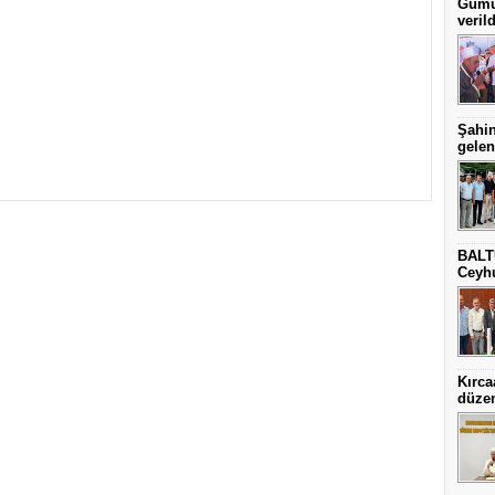
Gümül
verild
Şahin
gelen
BALT
Ceyhu
Kırca
düze