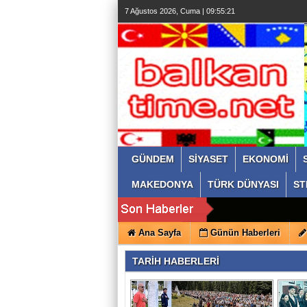
7 Ağustos 2026, Cuma | 09:55:22
GÜNDEM
SİYASET
EKONOMİ
MAKEDONYA
TÜRK DÜNYASI
ST
Ana Sayfa
Günün Haberleri
TARİH HABERLERİ