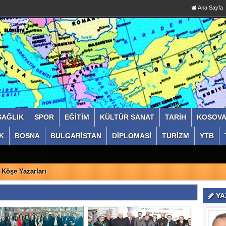
Ana Sayfa
SAĞLIK
SPOR
EĞİTİM
KÜLTÜR SANAT
TARİH
KOSOV
K
BOSNA
BULGARİSTAN
DİPLOMASİ
TURİZM
YTB
Köşe Yazarları
YA