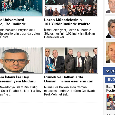
ne Üniversitesi
Lozan Mübadelesinin
loji Bölümünde
101.Yıldönümünde İzmit'te
ciler Köşesi..
anılar hüzünle..
nın başkenti Priştine’deki
İzmit Belediyesi, Lozan Mübadele
üniversitelerin başında gelen
Sözleşmesi’nin 101’inci yılını Balkan
 Ünive..
Dernekleri Yer..
ÇO
lam İslami İsa Bey
Rumeli ve Balkanlarda
BUG
sesinin yeni Müdürü
Osmanlı mirası eserlerin izini
süren G..
Batı 
akedonya İslam Dini Birliği
Rumeli ve Balkanlarda Osmanlı
Festi
 Şakir Fetahu, Üsküp “İsa Bey
mirası eserlerin izini süren Gostivarlı
si”ne ..
Prof.Mehmet Zek..