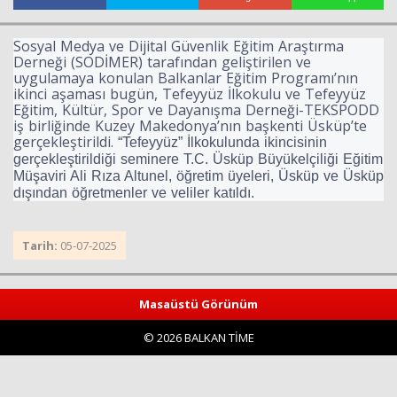
Sosyal Medya ve Dijital Güvenlik Eğitim Araştırma
Derneği (SODİMER) tarafından geliştirilen ve
uygulamaya konulan Balkanlar Eğitim Programı’nın
ikinci aşaması bugün, Tefeyyüz İlkokulu ve Tefeyyüz
Eğitim, Kültür, Spor ve Dayanışma Derneği-TEKSPODD
iş birliğinde Kuzey Makedonya’nın başkenti Üsküp’te
gerçekleştirildi.
“Tefeyyüz” İlkokulunda ikincisinin
gerçekleştirildiği seminere T.C. Üsküp Büyükelçiliği Eğitim
Haberin Doğru Adresi.
Müşaviri Ali Rıza Altunel, öğretim üyeleri, Üsküp ve Üsküp
dışından öğretmenler ve veliler katıldı.
Tarih:
05-07-2025
Masaüstü Görünüm
© 2026 BALKAN TİME