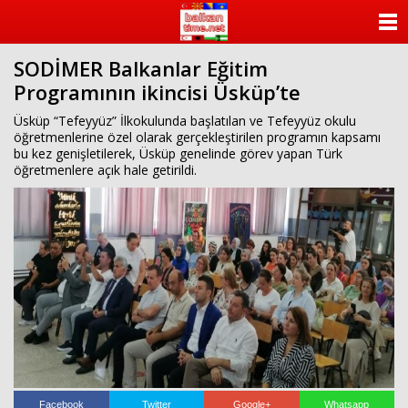
ANASAYFA
SODİMER Balkanlar Eğitim
KATEGORİLER
Programının ikincisi Üsküp’te
YAZARLAR
Üsküp “Tefeyyüz” İlkokulunda başlatılan ve Tefeyyüz okulu
öğretmenlerine özel olarak gerçekleştirilen programın kapsamı
bu kez genişletilerek, Üsküp genelinde görev yapan Türk
ANKETLER
öğretmenlere açık hale getirildi.
FOTO GALERİ
VİDEO GALERİ
KÜNYE
İLETİŞİM
Facebook
Twitter
Google+
Whatsapp