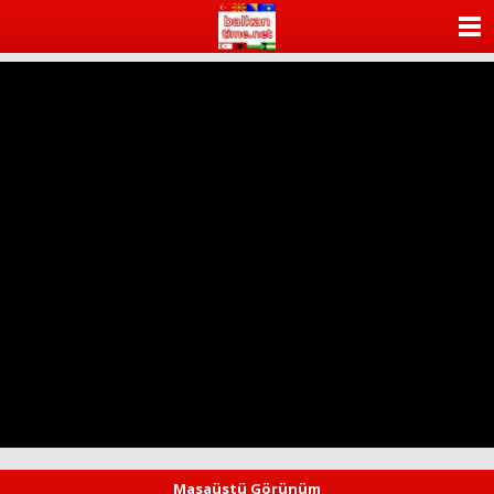
ANASAYFA
KATEGORİLER
YAZARLAR
ANKETLER
FOTO GALERİ
VİDEO GALERİ
KÜNYE
İLETİŞİM
Masaüstü Görünüm