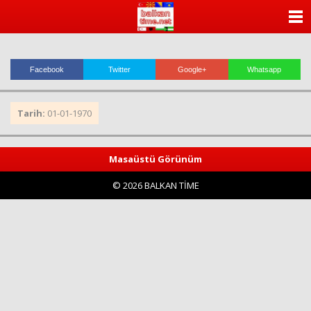
ANASAYFA
KATEGORİLER
Facebook
Twitter
Google+
Whatsapp
YAZARLAR
Tarih:
01-01-1970
ANKETLER
FOTO GALERİ
Masaüstü Görünüm
© 2026 BALKAN TİME
VİDEO GALERİ
KÜNYE
İLETİŞİM