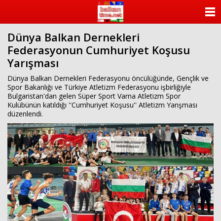
ANASAYFA
Dünya Balkan Dernekleri
KATEGORİLER
Federasyonun Cumhuriyet Koşusu
Yarışması
YAZARLAR
Dünya Balkan Dernekleri Federasyonu öncülüğünde, Gençlik ve
ANKETLER
Spor Bakanlığı ve Türkiye Atletizm Federasyonu işbirliğiyle
Bulgaristan'dan gelen Süper Sport Varna Atletizm Spor
Kulübünün katıldığı ''Cumhuriyet Koşusu'' Atletizm Yarışması
FOTO GALERİ
düzenlendi.
VİDEO GALERİ
KÜNYE
İLETİŞİM