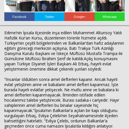
Facebook
Twitter
Google+
Whatsapp
Edirne’nin İpsala ilçesinde inşa edilen Muhammet Altunsoy Yatılı
Hafızlık Kur’an Kursu, düzenlenen törenle hizmete açıldı.
Türkiye’nin çeşitli bölgelerinden ve Balkanlar’dan hafız adaylarının
eğitim göreceği merkezin açılışına, Batı Trakya Türk Azınlığı
Danışma Kurulu Başkanı ve İskeçe Müftüsü Mustafa Trampa ile
Haberin Doğru Adresi.
Gümülcine Müftüsü İbrahim Şerif de katıldı.
Açılış konuşmasını
yapan Türkiye Diyanet İşleri Başkanı Ali Erbaş, hayırlı evlat
yetiştirmenin önemine dikkat çekerek şunları söyledi:
“İnsanlar öldükten sonra amel defterleri kapanır. Ancak hayırlı
evlat yetiştiren anne ve babaların amel defteri kapanmaz. İşte
burada hayırlı evlatlar yetişecek. Ne mutlu anne ve babalara ki
amel defterleri kapanmayacak. İlminden istifade edilen
hocalarımız talebe yetiştirecek. Burası sadaka-i cariyedir. Hayır
sahiplerinin amel defterleri bu binalar sayesinde hiç
kapanmayacak.”
İpsala’nın Balkanlar’a açılan bir kapı olduğunu
vurgulayan Erbaş, Evliya Çelebi’nin Seyahatnamesinde ilçeden
bahsettiğini hatırlattı. “Evliya Çelebi, ordunun Balkanlar’a
geçmeden önce cuma namazını İpsala’da kıldığını anlatıyor.