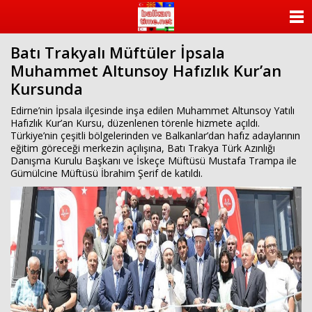
ANASAYFA
Batı Trakyalı Müftüler İpsala
KATEGORİLER
Muhammet Altunsoy Hafızlık Kur’an
Kursunda
YAZARLAR
Edirne’nin İpsala ilçesinde inşa edilen Muhammet Altunsoy Yatılı
ANKETLER
Hafızlık Kur’an Kursu, düzenlenen törenle hizmete açıldı.
Türkiye’nin çeşitli bölgelerinden ve Balkanlar’dan hafız adaylarının
eğitim göreceği merkezin açılışına, Batı Trakya Türk Azınlığı
FOTO GALERİ
Danışma Kurulu Başkanı ve İskeçe Müftüsü Mustafa Trampa ile
Gümülcine Müftüsü İbrahim Şerif de katıldı.
VİDEO GALERİ
KÜNYE
İLETİŞİM