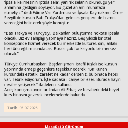
‘İpsala’ kelimesinin ‘iptida sela’, yani ‘ilk selanın okunduğu yer’
anlamına geldiğini söylüyor. Bu güzel anlamı muhafaza
etmeliyiz.” dedi.
Edirne Vali Yardımcısı ve İpsala Kaymakamı Ömer
Sevgili de kursun Batı Trakya’dan gelecek gençlere de hizmet
vereceğini belirterek şöyle konuştu:
“Batı Trakya ve Türkiye’yi, Balkanları buluşturma noktası İpsala
olacak. Biz ev sahipliği yapmaya hazırız. Beş yıldızlı bir otel
konseptinde hizmet verecek bu merkezde kültürel, dini, ahlaki
her türlü eğitim sunulacak. Burası çok fonksiyonlu bir merkez
olacak.”
Türkiye Cumhurbaşkanı Başdanışmanı İsrafil Kışlalı ise kursun
yapımında emeği geçenlere teşekkür ederek, “Bir Kur’an
kursundaki estetik, zarafet ne kadar derseniz, bu binada hepsi
var. Tebrik ediyorum. İşte sadaka-i cariye bir eser. Burada hayırlı
nesiller yetişecek.” ifadelerini kullandı.
Açılış konuşmalarının ardından Ali Erbaş ve beraberindeki heyet
kurs binasını gezerek incelemelerde bulundu.
Tarih:
05-07-2025
Masaüstü Görünüm