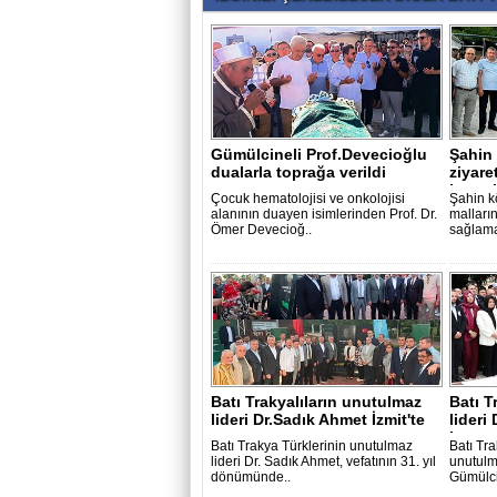
Gümülcineli Prof.Devecioğlu
Şahin
dualarla toprağa verildi
ziyare
lezzet
Çocuk hematolojisi ve onkolojisi
Şahin k
alanının duayen isimlerinden Prof. Dr.
malları
Ömer Devecioğ..
sağlama
Batı Trakyalıların unutulmaz
Batı T
lideri Dr.Sadık Ahmet İzmit'te
lideri
..
ba..
Batı Trakya Türklerinin unutulmaz
Batı Tr
lideri Dr. Sadık Ahmet, vefatının 31. yıl
unutulm
dönümünde..
Gümülci