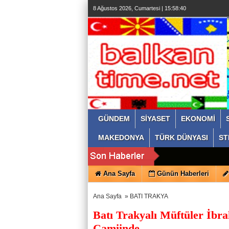
8 Ağustos 2026, Cumartesi | 15:58:41
GÜNDEM
SİYASET
EKONOMİ
MAKEDONYA
TÜRK DÜNYASI
ST
Ana Sayfa
Günün Haberleri
Ana Sayfa
»
BATI TRAKYA
Batı Trakyalı Müftüler İbr
Camiinde