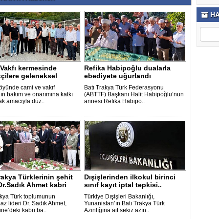
HA
 Vakfı kermesinde
Refika Habipoğlu dualarla
tçilere geleneksel
ebediyete uğurlandı
ler
öyünde cami ve vakıf
Batı Trakya Türk Federasyonu
nın bakım ve onarımına katkı
(ABTTF) Başkanı Halit Habipoğlu’nun
k amacıyla düz..
annesi Refika Habipo..
rakya Türklerinin şehit
Dışişlerinden ilkokul birinci
 Dr.Sadık Ahmet kabri
sınıf kayıt iptal tepkisi..
akya Türk toplumunun
Türkiye Dışişleri Bakanlığı,
az lideri Dr. Sadık Ahmet,
Yunanistan’ın Batı Trakya Türk
ne’deki kabri ba..
Azınlığına ait sekiz azın..