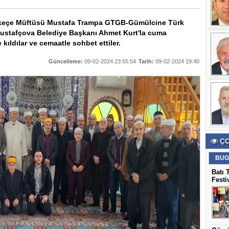
İskeçe Müftüsü Mustafa Trampa GTGB-Gümülcine Türk
Mustafçova Belediye Başkanı Ahmet Kurt'la cuma
ıldılar ve cemaatle sohbet ettiler.
Güncelleme:
09-02-2024 23:55:54
Tarih:
09-02-2024 19:40
ÇO
BUG
Batı 
Festi