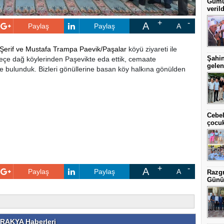
Gümül
verild
A
Paylaş
Paylaş
A
m Şerif ve Mustafa Trampa Paevik/Paşalar
köyü ziyareti ile
Şahin
keçe dağ köylerinden Paşevik
te eda ettik, cemaate
gelen
te bulunduk. Bizleri gönüllerine basan köy halkına gönülden
Cebel
çocuk
A
Paylaş
Paylaş
A
Razgr
Günü
RAKYA Haberleri