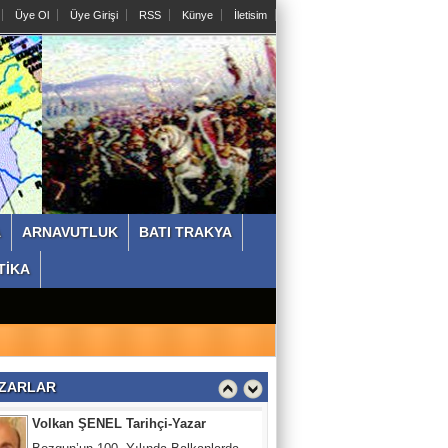
Üye Ol
Üye Girişi
RSS
Künye
İletisim
Doç.Dr.Ertuğrul KARAKUŞ
Balkanlardan Kocacık Kalesi
eteklerinden Breştanik'li 3 kahraman
Hasan KÜÇÜK BTTDD Genel Başkanı
Ne yeşil Ne Mavi İnadına Kırmızı
A
ARNAVUTLUK
BATI TRAKYA
Dr.Bayram ÇOLAKOĞLU
TİKA
Bulgaristan Türklerinin Davası Ve “NAiM”
Filmi
Volkan ŞENEL Tarihçi-Yazar
Bozgun’un 100. Yılında Balkanlarda
ZARLAR
Olmak