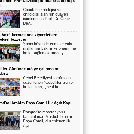
cineli Prof.Devecioğlu dualarla toprağa
i
Çocuk hematolojisi ve
onkolojisi alanının duayen
isimlerinden Prof. Dr. Ömer
Dev..
 Vakfı kermesinde ziyaretçilere
eksel lezzetler
Şahin köyünde cami ve vakıf
mallarının bakım ve onarımına
katkı sağlamak amacıyl..
liler Gününde atölye çalışmaları
lara
Cebel Belediyesi tarafından
düzenlenen "Cebelliler Günleri"
kutlamaları, çocukla..
ad'ta İbrahim Paşa Camii İlk Açık Kapı
Razgrad'ta restorasyonu
tamamlanan Makbul İbrahim
Paşa Camii, düzenlenen ilk
Açı..