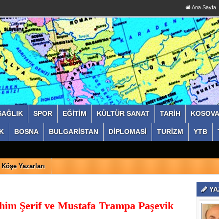
Ana Sayfa
SAĞLIK
SPOR
EĞİTİM
KÜLTÜR SANAT
TARİH
KOSOV
K
BOSNA
BULGARİSTAN
DİPLOMASİ
TURİZM
YTB
Köşe Yazarları
YA
ahim Şerif ve Mustafa Trampa Paşevik