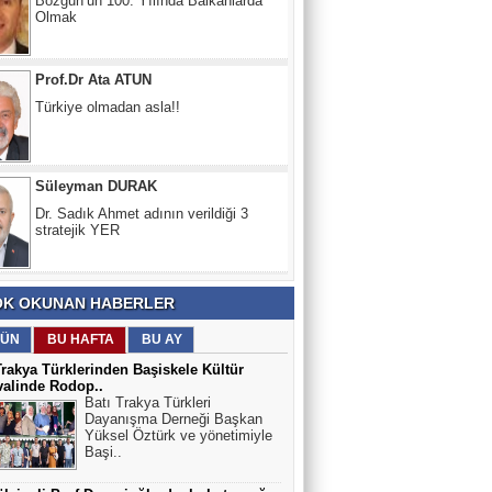
Prof.Dr Ata ATUN
Türkiye olmadan asla!!
Süleyman DURAK
Dr. Sadık Ahmet adının verildiği 3
stratejik YER
Ali Mümin
Hayatı çocukken yaşar, büyüyünce
yazarız
K OKUNAN HABERLER
Erdem EREN BALGENÇ Başkanı
ÜN
BU HAFTA
BU AY
Akıl Coğrafyamız Balkanlar
Trakya Türklerinden Başiskele Kültür
valinde Rodop..
Batı Trakya Türkleri
Dayanışma Derneği Başkan
Doç.Dr.Ertuğrul KARAKUŞ
Yüksel Öztürk ve yönetimiyle
Başi..
Balkanlardan Kocacık Kalesi
eteklerinden Breştanik'li 3 kahraman