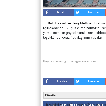
Paylaş
Tweetle
Batı Trakyalı seçilmiş Müftüler İbrahi
ilgili olarak da “Bu gün cuma namazını İs
yaradılışımızın gayesi konulu kısa sohbet
teşekkür ediyoruz.” paylaşımını yaptılar
Kaynak: www.gundemgazetesi.com
Paylaş
Tweetle
Etiketler :
İLGİNİZİ ÇEKEBİLECEK DİĞER BATI T