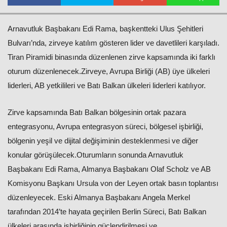
Arnavutluk Başbakanı Edi Rama, başkentteki Ulus Şehitleri
Bulvarı’nda, zirveye katılım gösteren lider ve davetlileri karşıladı.
Tiran Piramidi binasında düzenlenen zirve kapsamında iki farklı
oturum düzenlenecek.Zirveye, Avrupa Birliği (AB) üye ülkeleri
liderleri, AB yetkilileri ve Batı Balkan ülkeleri liderleri katılıyor.
Haberin Doğru Adresi.
Zirve kapsamında Batı Balkan bölgesinin ortak pazara
entegrasyonu, Avrupa entegrasyon süreci, bölgesel işbirliği,
bölgenin yeşil ve dijital değişiminin desteklenmesi ve diğer
konular görüşülecek.Oturumların sonunda Arnavutluk
Başbakanı Edi Rama, Almanya Başbakanı Olaf Scholz ve AB
Komisyonu Başkanı Ursula von der Leyen ortak basın toplantısı
düzenleyecek.​​​​​​​ Eski Almanya Başbakanı Angela Merkel
tarafından 2014’te hayata geçirilen Berlin Süreci, Batı Balkan
ülkeleri arasında işbirliğinin güçlendirilmesi ve