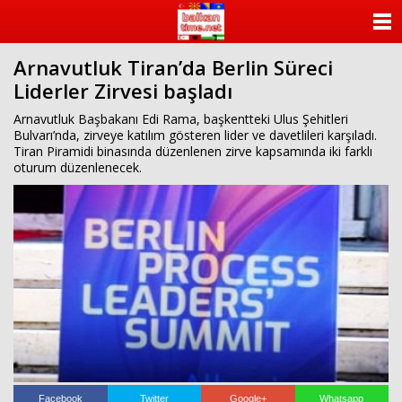
ANASAYFA
Arnavutluk Tiran’da Berlin Süreci
KATEGORİLER
Liderler Zirvesi başladı
YAZARLAR
Arnavutluk Başbakanı Edi Rama, başkentteki Ulus Şehitleri
Bulvarı’nda, zirveye katılım gösteren lider ve davetlileri karşıladı.
Tiran Piramidi binasında düzenlenen zirve kapsamında iki farklı
ANKETLER
oturum düzenlenecek.
FOTO GALERİ
VİDEO GALERİ
KÜNYE
İLETİŞİM
Facebook
Twitter
Google+
Whatsapp