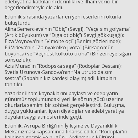
edebiyatına katkılarını derinlikli ve ilham verici bir
değerlendirmeyle ele aldı.
Etkinlik sırasında yazarlar en yeni eserlerini okurla
buluşturdu:
Alina Semercieva’nın
“Obiç” (Sevgi)
,
“Veçe sım golyama”
(Artık büyüküm)
ve
“Dıga ot obiç”(
Sevgi gökkuşağı)
;
Elza Voynova’nın
“V moite oçi” (Benim gözlerimde)
;
Eli Videva’nın
“Za nyakolko jivota”
(
Birkaç ömür
boyunca)
ve
“Veçnost kolkoto troha” (
Bir zerreye sığan
sonsuzluk)
;
Azis Murad’ın
“Rodopska saga” (
Rodoplar Destanı)
;
Svetla Uzunova-Sandova’nın
“Na utruto da sım
sestra”
(
Sabahın kız kardeşi olayım)
adlı kitapları
tanıtıldı.
Yazarlar ilham kaynaklarını paylaştı ve edebiyatın
günümüz toplumundaki yeri ile sözün gücü üzerine
okurlarla samimi bir sohbet gerçekleştirdi. Buluşma,
duygu yüklü anlar, içten diyaloglar ve edebi yaratıya
duyulan saygı atmosferinde geçti.
Etkinlik, Avrupa Birliği’nin İyileşme ve Dayanıklılık
Mekanizması kapsamında finanse edilen
“Rodoplar’ın
kalbinde geçmiş ve bugün - Ardino’nun kültürel