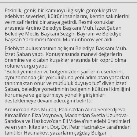
Etkinlik, geniş bir kamuoyu ilgisiyle gerçekleşti ve
edebiyat severleri, kültür insanlarını, kentin sakinlerini
ve misafirlerini bir araya getirdi. Resmi konuklar
arasında Ardino Belediye Başkanı Müh. İzzet Şaban,
Belediye Meclis Başkanı Sezgin Bayram ve Belediye
Başkan Yardımcısı Necmi Mümünhocov yer aldı.
Edebiyat buluşmasının açılışını Belediye Başkanı Müh.
İzzet Şaban yaptı. Konuşmasında manevi değerlerin
önemine ve kitabın kuşaklar arasında bir köprü olma
Haberin Doğru Adresi.
rolüne vurgu yaptı.
“Belediyemizden ve bölgemizden şairlerin eserlerini,
aynı zamanda şiir yolculuğuna yeni adım atan yazarları
tanıtmaktan onur ve mutluluk duyuyoruz” diyen İzzet
Şaban, belediye yönetiminin bölgenin kültürel kimliğini
korumaya ve geliştirmeye yönelik girişimleri
desteklemeye devam edeceğini belirtti.
Ardino’dan Azis Murad, Padina’dan Alina Semerdjieva,
Kırcaali’den Elza Voynova, Madan’dan Svetla Uzunova-
Sandova ve Haskovo’dan Eli Videva’nın edebi üretimleri
ve en yeni kitapları, Doç. Dr. Petır Hacinakov tarafından
tanıtıldı. Hacinakov, yazarların çağdaş Bulgar