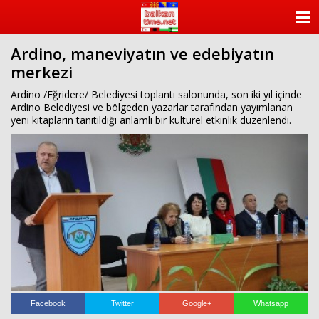
ANASAYFA
Ardino, maneviyatın ve edebiyatın
KATEGORİLER
merkezi
YAZARLAR
Ardino /Eğridere/ Belediyesi toplantı salonunda, son iki yıl içinde
Ardino Belediyesi ve bölgeden yazarlar tarafından yayımlanan
yeni kitapların tanıtıldığı anlamlı bir kültürel etkinlik düzenlendi.
ANKETLER
FOTO GALERİ
VİDEO GALERİ
KÜNYE
İLETİŞİM
Facebook
Twitter
Google+
Whatsapp