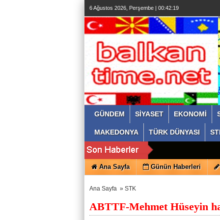
6 Ağustos 2026, Perşembe | 00:42:20
GÜNDEM
SİYASET
EKONOMİ
MAKEDONYA
TÜRK DÜNYASI
ST
Ana Sayfa
Günün Haberleri
Ana Sayfa
»
STK
ABTTF-Mehmet Hüseyin hak