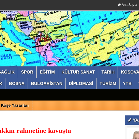
Ana Sayfa
SAĞLIK
SPOR
EĞİTİM
KÜLTÜR SANAT
TARİH
KOSOV
K
BOSNA
BULGARİSTAN
DİPLOMASİ
TURİZM
YTB
Köşe Yazarları
YA
kın rahmetine kavuştu