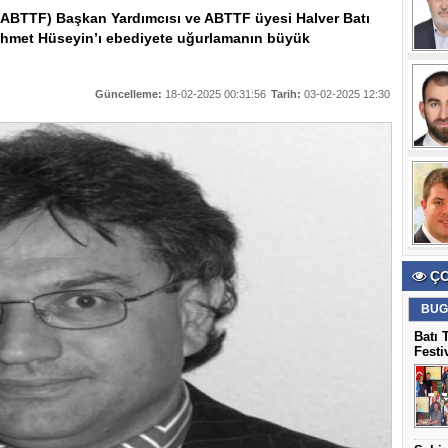
(ABTTF) Başkan Yardımcısı ve ABTTF üyesi Halver Batı
ehmet Hüseyin’ı ebediyete uğurlamanın büyük
Güncelleme:
18-02-2025 00:31:56
Tarih:
03-02-2025 12:30
ÇO
BUG
Batı 
Festi