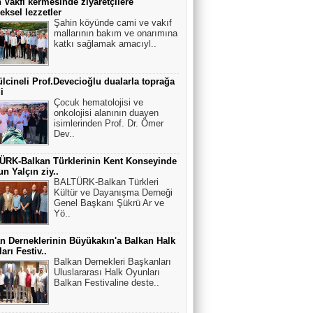
 Vakfı kermesinde ziyaretçilere
eksel lezzetler
Şahin köyünde cami ve vakıf
mallarının bakım ve onarımına
katkı sağlamak amacıyl..
cineli Prof.Devecioğlu dualarla toprağa
i
Çocuk hematolojisi ve
onkolojisi alanının duayen
isimlerinden Prof. Dr. Ömer
Dev..
ÜRK-Balkan Türklerinin Kent Konseyinde
n Yalçın ziy..
BALTÜRK-Balkan Türkleri
Kültür ve Dayanışma Derneği
Genel Başkanı Şükrü Ar ve
Yö..
n Derneklerinin Büyükakın'a Balkan Halk
arı Festiv..
Balkan Dernekleri Başkanları
Uluslararası Halk Oyunları
Balkan Festivaline deste..