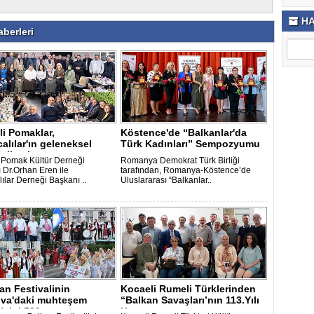
HA
berleri
i Pomaklar,
Köstence'de “Balkanlar'da
calılar'ın geleneksel
Türk Kadınları” Sempozyumu
Balkanl..
 Pomak Kültür Derneği
Romanya Demokrat Türk Birliği
 Dr.Orhan Eren ile
tarafından, Romanya-Köstence’de
lılar Derneği Başkanı ..
Uluslararası “Balkanlar..
an Festivalinin
Kocaeli Rumeli Türklerinden
ova'daki muhteşem
“Balkan Savaşları’nın 113.Yılı
isini 500..
K..