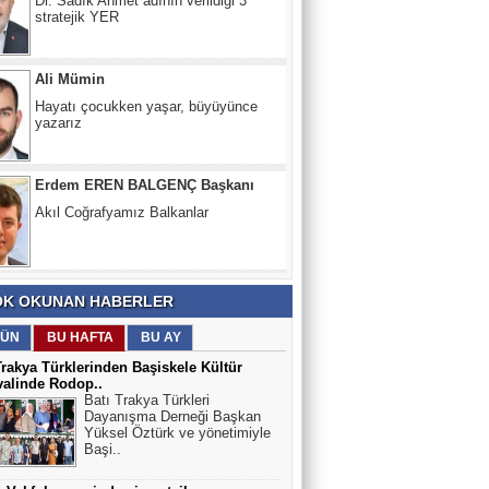
Ali Mümin
Hayatı çocukken yaşar, büyüyünce
yazarız
Erdem EREN BALGENÇ Başkanı
Akıl Coğrafyamız Balkanlar
Doç.Dr.Ertuğrul KARAKUŞ
Balkanlardan Kocacık Kalesi
eteklerinden Breştanik'li 3 kahraman
K OKUNAN HABERLER
ÜN
BU HAFTA
BU AY
Trakya Türklerinden Başiskele Kültür
valinde Rodop..
Batı Trakya Türkleri
Dayanışma Derneği Başkan
Yüksel Öztürk ve yönetimiyle
Başi..