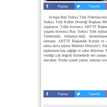
Paylaş
Tweetle
Avrupa Batı Trakya Türk Federasyon
Trakya Türk Kültür Derneği Başkanı M
yaşanıyor.
Yıllar boyunca ABTTF Başka
yaşamı boyunca Batı Trakya Türk toplumu
Türklerinin Almanya’daki dernekleş
olmuştu.
ABTTF Başkanlık Kurulu ve ail
adına
dava adamı Mehmet Hüseyin’e
All
toplumuna baş sağlığı ve sabır diliyoruz.
verdiği çok değerli hizmetlerle her zaman
olacaktır. Nurlar içinde yatsın, mekanı cen
Paylaş
Tweetle