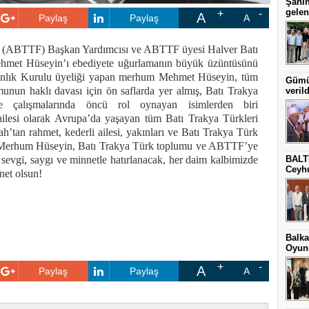
Şahin
gelen
A
Paylaş
Paylaş
A
u (ABTTF) Başkan Yardımcısı ve ABTTF üyesi Halver Batı
ehmet Hüseyin’ı
ebediyete uğurlamanın büyük üzüntüsünü
nlık Kurulu üyeliği yapan merhum Mehmet Hüseyin, tüm
Gümül
nun haklı davası için ön saflarda yer almış, Batı Trakya
verild
me çalışmalarında öncü rol oynayan isimlerden biri
esi olarak Avrupa’da yaşayan tüm Batı Trakya Türkleri
ah’tan rahmet, kederli ailesi, yakınları ve Batı Trakya Türk
Merhum Hüseyin, Batı Trakya Türk toplumu ve ABTTF’ye
 sevgi, saygı ve minnetle hatırlanacak, her daim kalbimizde
BALT
Ceyhu
net olsun!
Balka
Oyunl
A
Paylaş
Paylaş
A