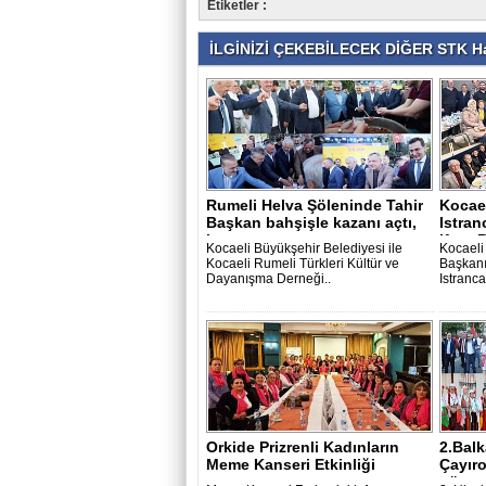
Etiketler :
İLGİNİZİ ÇEKEBİLECEK DİĞER STK Ha
Rumeli Helva Şöleninde Tahir
Kocael
Başkan bahşişle kazanı açtı,
Istran
ha..
iftarı 
Kocaeli Büyükşehir Belediyesi ile
Kocaeli
Kocaeli Rumeli Türkleri Kültür ve
Başkanı
Dayanışma Derneği..
Istranca
Orkide Prizrenli Kadınların
2.Balk
Meme Kanseri Etkinliği
Çayır
göster